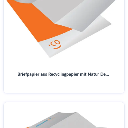
Briefpapier aus Recyclingpapier mit Natur Design | Für umweltbewusste Unternehmen | Top Qualität