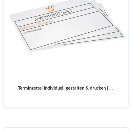
Terminzettel individuell gestalten & drucken | Für Arztpraxen & mehr | Online bestellen