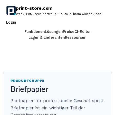
print-store.com
print-
Web2Print, Lager, Kontrolle – alles in Ihrem Closed Shop
store.com
Demo anfordern
Login
Startseite
Funktionen
Lösungen
Preise
CI-Editor
Lager & Lieferanten
Ressourcen
PRODUKTGRUPPE
Briefpapier
Briefpapier für professionelle Geschäftspost
Briefpapier ist ein wichtiger Teil der