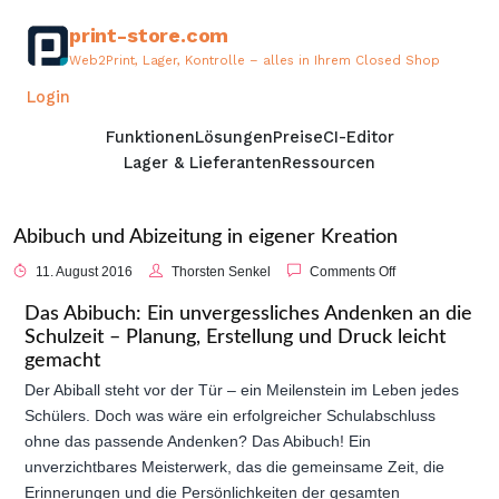
print-store.com
Web2Print, Lager, Kontrolle – alles in Ihrem Closed Shop
Demo anfordern
Login
Funktionen
Lösungen
Preise
CI-Editor
Lager & Lieferanten
Ressourcen
Abibuch und Abizeitung in eigener Kreation
11. August 2016
Thorsten Senkel
Comments Off
Das Abibuch: Ein unvergessliches Andenken an die
Schulzeit – Planung, Erstellung und Druck leicht
gemacht
Der Abiball steht vor der Tür – ein Meilenstein im Leben jedes
Schülers. Doch was wäre ein erfolgreicher Schulabschluss
ohne das passende Andenken? Das Abibuch! Ein
unverzichtbares Meisterwerk, das die gemeinsame Zeit, die
Erinnerungen und die Persönlichkeiten der gesamten